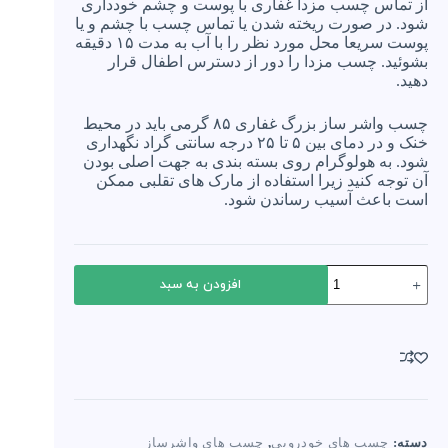
از تماس چسب مزدا غفاری با پوست و چشم خودداری
شود. در صورت ریخته شدن یا تماس چسب با چشم و یا
پوست سریعا محل مورد نظر را با آب به مدت ۱۵ دقیقه
بشوئید. چسب مزدا را دور از دسترس اطفال قرار
دهید.
چسب واشر ساز بزرگ غفاری ۸۵ گرمی باید در محیط
خنک و در دمای بین ۵ تا ۲۵ درجه سانتی گراد نگهداری
شود. به هولوگرام روی بسته بندی به جهت اصلی بودن
آن توجه کنید زیرا استفاده از مارک های تقلبی ممکن
است باعث آسیب رساندن شود.
چسب
افزودن به سبد
واشر
ساز
غفاری
اورجینال
(85
میل)
عدد
دسته:
چسب های خودرویی
,
چسب های واشرساز