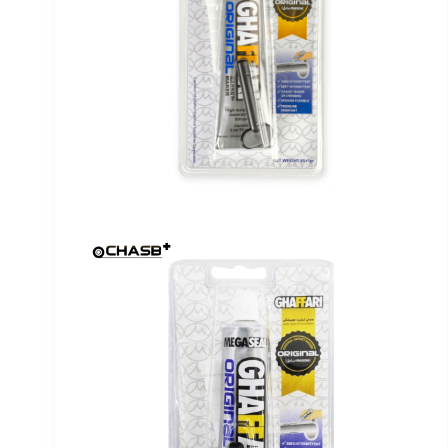
اورتان
رنگ و
متعلقات
اسپری
عایق
و آب
گریز
و آب
بند
کننده
ضد
یخ
بتن
بتونه
پولیش
پودر
بندکشی
تفلون
خدمات