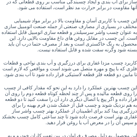
ساز برای آب بندی و ایجاد چسبندگی مناسب بر روی قطعاتی که در
آنها مقاومت در برابر حرارت مد نظر است، استفاده می شود.
این چسب با کاربری آسان و مقاومت بالا در برابر مواد شیمیایی
مختلف در بسیاری از مصارف صنعتی از جمله صنعت اتومبیل سازی
به عنوان چسب واشر سرسیلندر و قطعه سازی اتومبیل قابل استفاده
است. این چسب در مقابل روغن های داغ مقاومت بالایی دارد. این
محصول به رنگ خاکستری است و بعد از مصرف حتما درب آن باید
بسته شود وگرنه سفت شده و قابل استفاده نیست.
کاربرد چسب مزدا غفاری برای درزگیری و آب بندی نواحی و قطعات
فلزی که با پیچ و مهره متصل می شوند است و مواقعی که لازم است
تا مابین دو قطعه فلز قطعه لاستیکی قرار داده شود تا آب بندی شود.
این چسب بهترین عملکرد را دارد به این نحو که مقدار کافی از چسب
را روی قطعه مالیده و پس از چند لحظه کوتاه قطعه دوم را روی آن
قرار داده و اگر پیچ یا اتصال دیگری دارد آن را سفت کنید تا دو قطعه
به هم نزدیک شوند و چسب قبل از خشک شدن فرم بهینه را برای
درزگیری پیدا کند برای اطمینان از عملکرد بهتر چسب واشر ساز
غفاری بهتر است فرصت داده شود تا چند ساعتی کامل چسب بخشکد
و سپس آن را در معرض آب یا روغن قرار دهید.
این محصول به دلیل مصرف فراوان در بین تعمیرکاران خودرو و به