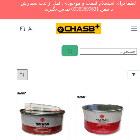
رش
لطفا برای استعلام قیمت و موجودی، قبل از ثبت سفارش
ه
با تلفن 09353699631 تماس بگیرید.
فیلترها
حتوا
ب
سبد
ر
خرید
ن
د
ابزار
آلات
HAFMAN
چسب
های
آرکو
عمومی
ر
چسب‌های
ن
ساختمانی
گ
چسب
سفید
های
خودرویی
و
ز
چسب
ن
نواری
چسب
1
پلی
کیلوگرم