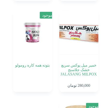
range:
230,000 تومان
through
1,120,000 تومان
ناموجود
خمیر میل پوکس سریع
بتونه همه کاره رومولو
خشک جلاسنج
JALASANG MILPOX
280,000
تومان
ناموجود