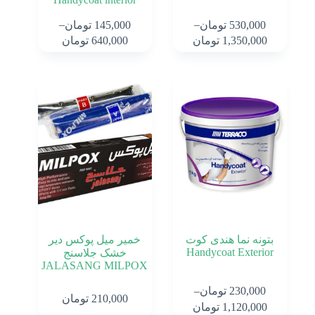
برندها
–
–
530,000
تومان
145,000
تومان
Price
Price
1,350,000
تومان
640,000
تومان
range:
range:
530,000 تومان
145,000 تومان
through
through
1,350,000 تومان
640,000 تومان
بتونه نما هندی کوت
خمیر میل پوکس دیر
Handycoat Exterior
خشک جلاسنج
JALASANG MILPOX
–
230,000
تومان
210,000
تومان
Price
1,120,000
تومان