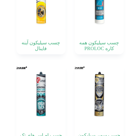
چسب سیلیکون همه
چسب سیلیکون آینه
کاره PROLOC
فاینال
چسب سوپر سیلیکون
چسب ام اس های تک