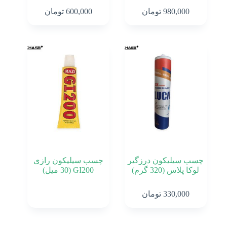
980,000
تومان
600,000
تومان
چسب سیلیکون درزگیر
چسب سیلیکون رازی
لوکا پلاس (320 گرم)
GI200 (30 میل)
330,000
تومان