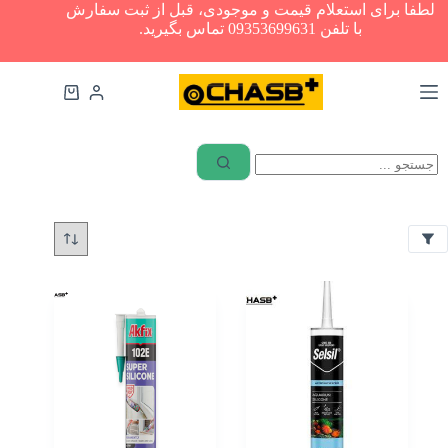
رش
لطفا برای استعلام قیمت و موجودی، قبل از ثبت سفارش
ه
با تلفن 09353699631 تماس بگیرید.
فیلترها
حتوا
ب
سبد
ر
خرید
ن
د
ابزار
آلات
Akfix
چسب
های
ر
عمومی
ن
گ
چسب‌های
ساختمانی
بی
چسب
رنگ
های
سفید
خودرویی
سفید /
چسب
مشکی
نواری
ت
سفید
چسب
ع
و
پلی
د