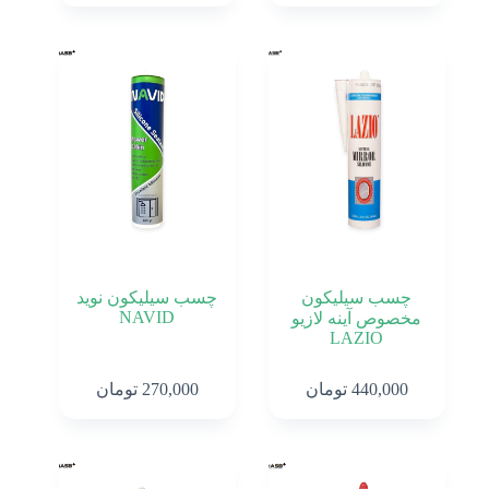
گرم
310
گرم
310
میلی
310
میلی‌لیتر
320
گرم
۳۲۵
گرم
چسب سیلیکون
چسب سیلیکون نوید
330
NAVID
مخصوص آینه لازیو
گرم
LAZIO
340
گرم
440,000
تومان
270,000
تومان
345
گرم
۴۹۰