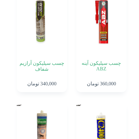
گرم
85
گرمی
چسب سیلیکون آینه
چسب سیلیکون آرازیم
ABZ
شفاف
360,000
تومان
340,000
تومان