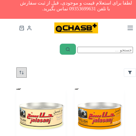
رش
لطفا برای استعلام قیمت و موجودی، قبل از ثبت سفارش
ه
با تلفن 09353699631 تماس بگیرید.
فیلترها
حتوا
ب
سبد
س
خرید
ت
ه
ابزار
ب
آلات
ن
چسب
د
های
ی
عمومی
تیوپی
چسب‌های
ساختمانی
و
ز
چسب
ن
های
خودرویی
170
چسب
گرم
نواری
250
چسب
گرم
پلی