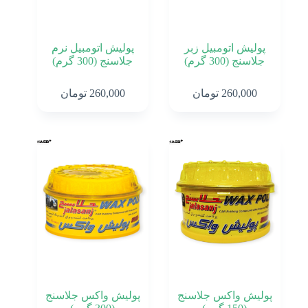
47
اورتان
گرم
رنگ و
متعلقات
پولیش اتومبیل زبر
پولیش اتومبیل نرم
اسپری
جلاسنج (300 گرم)
جلاسنج (300 گرم)
عایق
و آب
260,000
تومان
260,000
تومان
گریز
و آب
بند
کننده
ضد
یخ
بتن
بتونه
پولیش
پودر
بندکشی
تفلون
پولیش واکس جلاسنج
پولیش واکس جلاسنج
خدمات