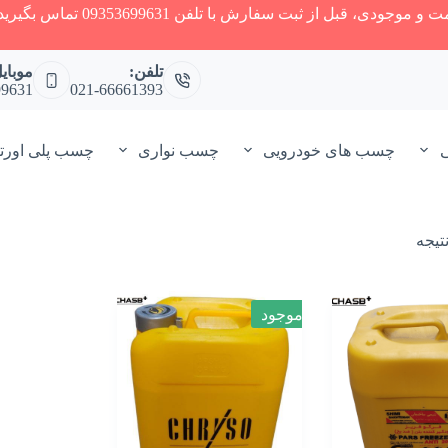
ودی، قبل از ثبت سفارش با تلفن 09353699631 تماس بگیرید.
تلفن:
موبای
99631
021-66661393
ی
چسب های خودرویی
چسب نواری
چسب پلی اورت
مرتب‌سازی
بر
اساس
جدیدترین
ناموجود