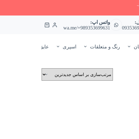
ل:
واتس اپ:
سبد
wa.me/+989353699631
093536
خرید
ان
رنگ و متعلقات
اسپری
عایق و آب گریز و آب بند 