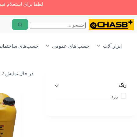
رش
لطفا برای استعلام قیمت و موج
ه
فیلترها
حتوا
ر
ن
گ
ابزار آلات
چسب های عمومی
چسب‌های ساختمان
زرد
در حال نمایش 2 نتیجه
رنگ
زرد