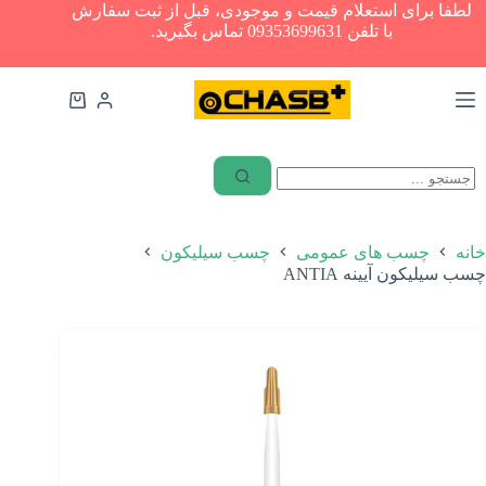
رش
لطفا برای استعلام قیمت و موجودی، قبل از ثبت سفارش
ه
با تلفن 09353699631 تماس بگیرید.
حتوا
سبد
خرید
ابزار
آلات
چسب
های
عمومی
خانه
چسب های عمومی
چسب سیلیکون
چسب سیلیکون آیینه ANTIA
چسب‌های
ساختمانی
چسب
های
خودرویی
چسب
نواری
چسب
پلی