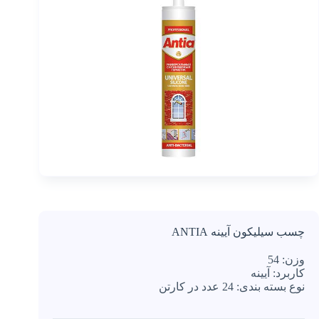
اورتان
رنگ و
متعلقات
اسپری
عایق
و آب
گریز
و آب
بند
کننده
ضد
یخ
بتن
بتونه
چسب سیلیکون آیینه ANTIA
پولیش
وزن:
54
پودر
کاربرد:
آیینه
بندکشی
نوع بسته بندی:
24 عدد در کارتن
تفلون
خدمات