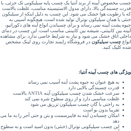
چسب مخصوص آیینه از برند آنتیا یک چسب پایه سیلیکونی تک جزئی، با
قدرت چسبندگی بالا، دارای مدول الاستیسیته مناسب، غلظت بالاست
که با رطوبت هوا خشک می شود. این چسب به دلیل اینکه از سیلیکون
خنثی یا همان سیلیکون نوترال تولید شده است، هیچگونه آسیبی به
جیوه پشت آیینه نمی رساند و برای چسباندن انواع آینه های دکوراتیو،
آیینه بین کابینتی، شیشه بین کابینتی مناسب است. این چسب در دمای
داخلی اتاق خشک می شود و نیاز به شرایط خاصی ندارد. برای مشاهده
انواع
چسب سیلیکون
در فروشگاه رایمند تجارت روی لینک مشخص
شده کلیک کنید.
ویژگی های چسب آیینه آنتیا:
به هیچ عنوان به جیوه پشت آینه آسیب نمی رساند
قدرت چسبندگی بالایی دارد
سرعت خشک شدن چسب سیلیکون آینه ANTIA بالاست
غلظت مناسبی دارد و از روی سطوح شره نمی کند
به راحتی با گان چسب سیلیکون تزریق می شود
تقریبا بدون بو است
امکان چسباندن آینه به فایبرسمنت و بتن و حتی آجر را به ما می
دهد
این چسب سیلیکونی نوترال (خنثی) بدون اسید است و به سطوح