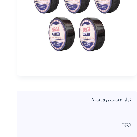
اورتان
رنگ و
متعلقات
اسپری
عایق
و آب
گریز
و آب
بند
کننده
ضد
یخ
بتن
بتونه
نوار چسب برق ساکا
پولیش
پودر
بندکشی
تفلون
خدمات